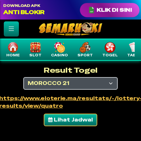
color: var(--text-white) !important;
DOWNLOAD APK
KLIK DI SINI
ANTI BLOKIR
E
SLOT
CASINO
SPORT
TOGEL
TABLE
FIS
Result Togel
https://www.eloterie.ma/resultats/-/lottery
results/view/quatro
Lihat Jadwal