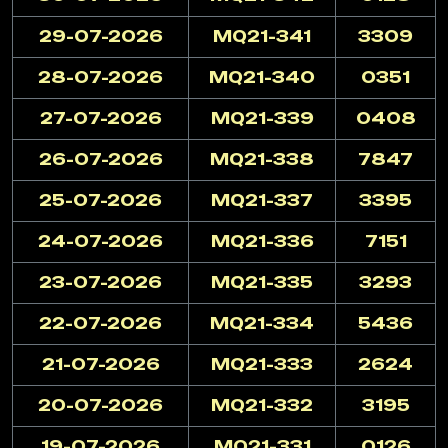
29-07-2026
MQ21-341
3309
28-07-2026
MQ21-340
0351
27-07-2026
MQ21-339
0408
26-07-2026
MQ21-338
7847
25-07-2026
MQ21-337
3395
24-07-2026
MQ21-336
7151
23-07-2026
MQ21-335
3293
22-07-2026
MQ21-334
5436
21-07-2026
MQ21-333
2624
20-07-2026
MQ21-332
3195
19-07-2026
MQ21-331
0126